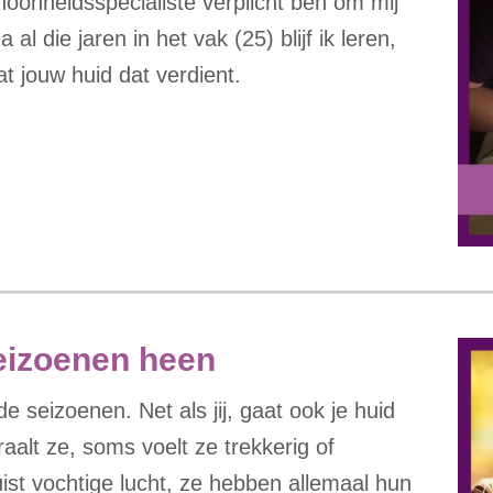
choonheidsspecialiste verplicht ben om mij
al die jaren in het vak (25) blijf ik leren,
t jouw huid dat verdient.
seizoenen heen
e seizoenen. Net als jij, gaat ook je huid
alt ze, soms voelt ze trekkerig of
uist vochtige lucht, ze hebben allemaal hun