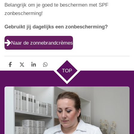
Belangrijk om je goed te beschermen met SPF
zonbescherming!
Gebruikt jij dagelijks een zonbescherming?
Naar de zonnebrandcrèmes
D
D
S
D
TOP
e
e
h
e
l
e
a
l
e
l
r
e
n
e
n