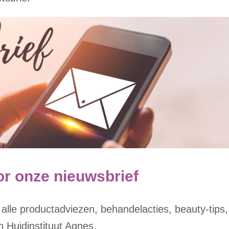
oor onze nieuwsbrief
n alle productadviezen, behandel
acties, beauty-tips
 Huidinstituut Agnes.