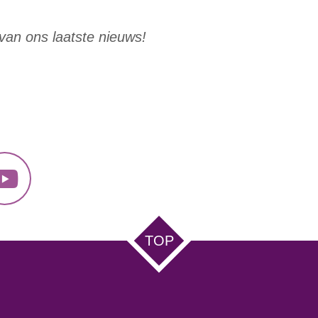
e van ons laatste nieuws!
Y
o
u
TOP
T
u
b