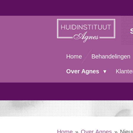
Ga
direct
naar
de
hoofdinhoud
Home
Behandelingen
Over Agnes
Klant
Home
»
Over Agnes
»
Nieu