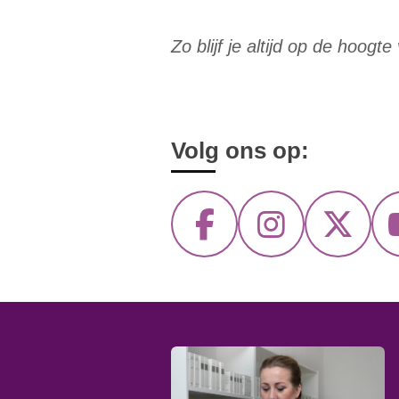
Zo blijf je altijd op de hoogt
Volg ons op:
F
I
X
a
n
c
s
e
t
b
a
o
g