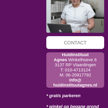
o
r
k
a
m
CONTACT
Huidinstituut
Agnes
Winkelhoeve 6
3137 RP Vlaardingen
T: 010-4713124
M: 06-20917792
info@
huidinstituutagnes.nl
* gratis parkeren
* winkel op begane grond