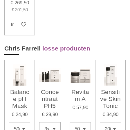
€ 269,50
€ 301,50
In winkelwagen
Chris Farrell
losse producten
Balanc
Conce
Revita
Sensiti
e pH
ntraat
m A
ve Skin
Mask
PH5
Tonic
€ 57,90
€ 24,90
€ 29,90
€ 34,90