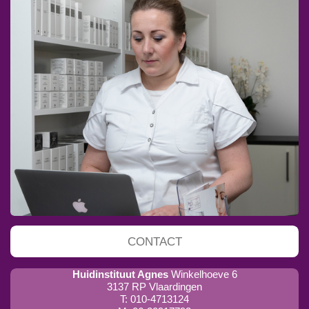
CONTACT
Huidinstituut Agnes
Winkelhoeve 6
3137 RP Vlaardingen
T: 010-4713124