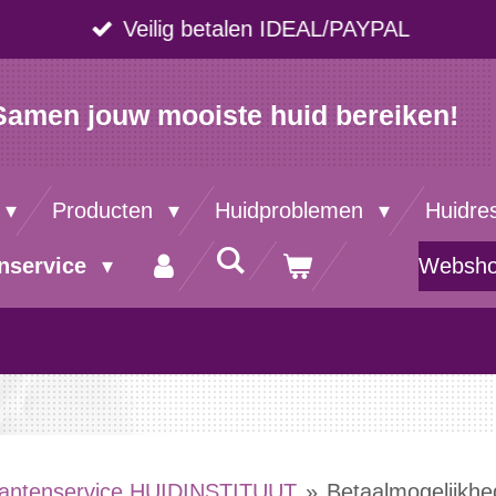
Veilig betalen IDEAL/PAYPAL
Samen jouw mooiste huid bereiken!
Producten
Huidproblemen
Huidre
nservice
Websh
lantenservice HUIDINSTITUUT
»
Betaalmogelijkh