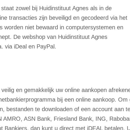
 staat zowel bij Huidinstituut Agnes als in de
ne transacties zijn beveiligd en gecodeerd via het
s worden niet bewaard in computersystemen en
hept. De webshop van Huidinstituut Agnes
a. via iDeal en PayPal.
 veilig en gemakkelijk uw online aankopen afreken
ernetbankierprogramma bij een online aankoop. Om
eren, bestanden te downloaden of een account aan 
ABN AMRO, ASN Bank, Friesland Bank, ING, Rabob
t Bankiers, dan kunt u direct met iDEAL betalen. 