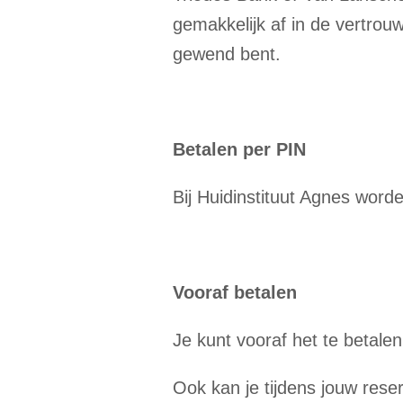
gemakkelijk af in de vertrou
gewend bent.
Betalen per PIN
Bij Huidinstituut Agnes word
Vooraf betalen
Je kunt vooraf het te betale
Ook kan je tijdens jouw rese