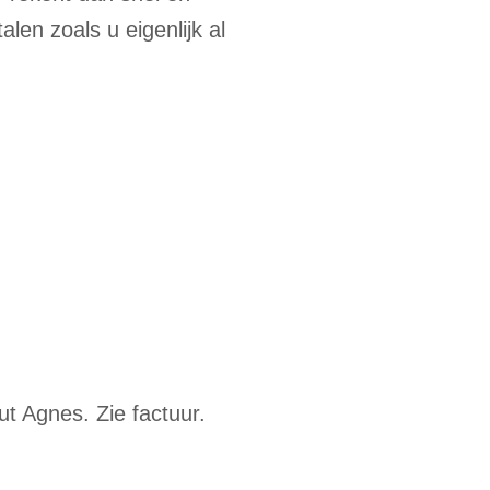
len zoals u eigenlijk al
t Agnes. Zie factuur.