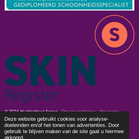
© 2024 Huidinstituut Agnes -
Privacyverklaring
-
Algemene
Deze website gebruikt cookies voor analyse-
Voorwaarden
-
Cookies
doeleinden en/of het tonen van advertenties. Door
Powered by
JouwWeb
gebruik te blijven maken van de site gaat u hiermee
akkoord.