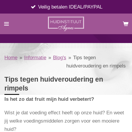
Ga
Veilig betalen IDEAL/PAYPAL
direct
naar
de
hoofdinhoud
Home
»
Informatie
»
Blog's
»
Tips tegen
huidveroudering en rimpels
Tips tegen huidveroudering en
rimpels
Is het zo dat fruit mijn huid verbetert?
Wist je dat voeding effect heeft op onze huid? En weet
jij welke voedingsmiddelen zorgen voor een mooiere
huid?