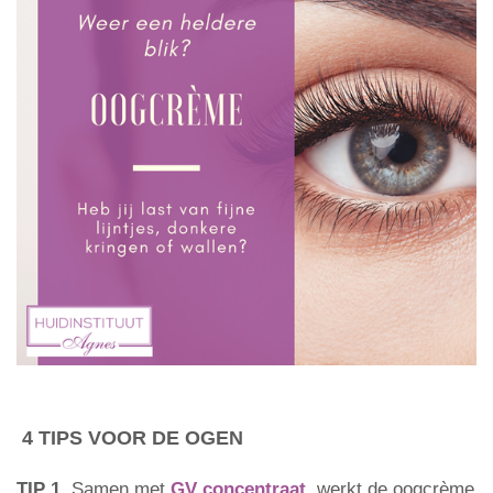
4 TIPS VOOR DE OGEN
TIP 1.
Samen met
GV concentraat
, werkt de oogcrème