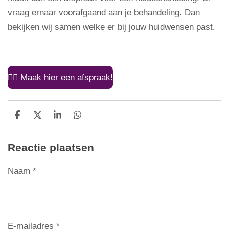
vraag ernaar voorafgaand aan je behandeling. Dan
bekijken wij samen welke er bij jouw huidwensen past.
👉🏼 Maak hier een afspraak!
D
D
S
D
e
e
h
e
l
e
a
l
Reactie plaatsen
e
l
r
e
n
e
n
Naam *
E-mailadres *