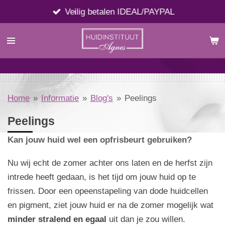
Ga
Veilig betalen IDEAL/PAYPAL
direct
naar
de
hoofdinhoud
Home
»
Informatie
»
Blog's
»
Peelings
Peelings
Kan jouw huid wel een opfrisbeurt gebruiken?
Nu wij echt de zomer achter ons laten en de herfst zijn
intrede heeft gedaan, is het tijd om jouw huid op te
frissen. Door een opeenstapeling van dode huidcellen
en pigment, ziet jouw huid er na de zomer mogelijk wat
minder stralend en egaal
uit dan je zou willen.