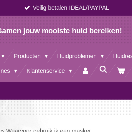
Veilig betalen IDEAL/PAYPAL
Samen jouw mooiste huid bereiken!
Producten
Huidproblemen
Huidre
gnes
Klantenservice
»
Waarvoor gebruik ik een masker