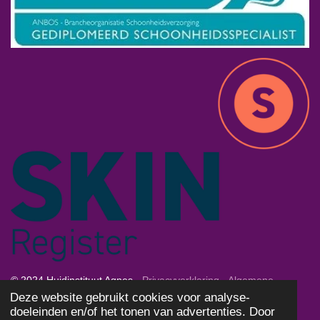
© 2024 Huidinstituut Agnes -
Privacyverklaring
-
Algemene
Deze website gebruikt cookies voor analyse-
Voorwaarden
-
Cookies
doeleinden en/of het tonen van advertenties. Door
Powered by
JouwWeb