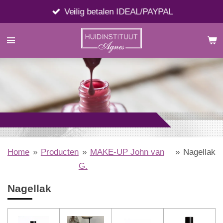
Ga
Veilig betalen IDEAL/PAYPAL
direct
naar
de
hoofdinhoud
Home
»
Producten
»
MAKE-UP John van
»
Nagellak
G.
Nagellak