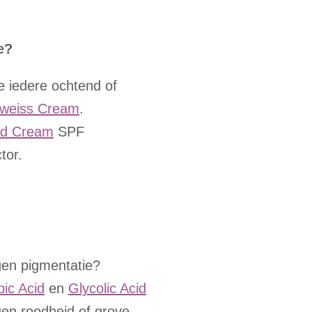
e?
e iedere ochtend of
lweiss Cream
.
ld Cream
SPF
tor.
gen pigmentatie?
ic Acid
en
Glycolic Acid
gen roodheid of grove