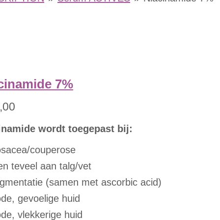
cinamide 7%
,00
inamide wordt toegepast bij:
osacea/couperose
en teveel aan talg/vet
igmentatie (samen met ascorbic acid)
ode, gevoelige huid
ode, vlekkerige huid