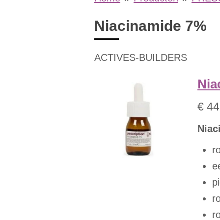
Niacinamide 7%
ACTIVES-BUILDERS
Nia
€ 44
Niac
r
e
p
r
r