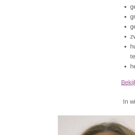
g
g
g
z
h
t
h
Bekij
In w