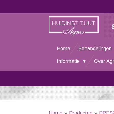
Ga
direct
naar
de
hoofdinhoud
Home
Behandelingen
Informatie
Over Ag
Home
»
Producten
»
PRES