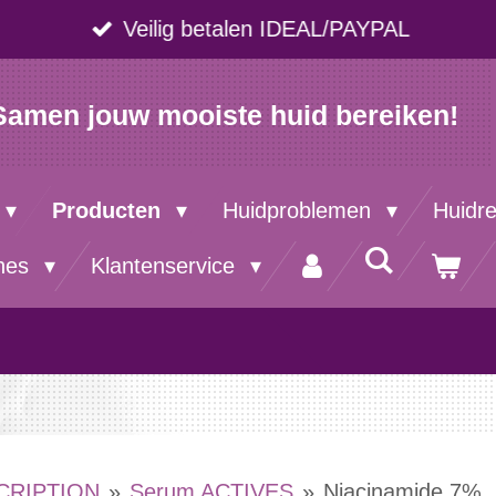
Veilig betalen IDEAL/PAYPAL
Samen jouw mooiste huid bereiken!
Producten
Huidproblemen
Huidr
nes
Klantenservice
CRIPTION
»
Serum ACTIVES
»
Niacinamide 7%