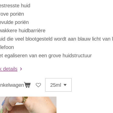
estresste huid
rove poriën
evulde poriën
wakkere huidbarrière
uid die veel blootgesteld wordt aan blauw licht van 
elefoon
et egaliseren van een grove huidstructuur
k details
inkelwagen