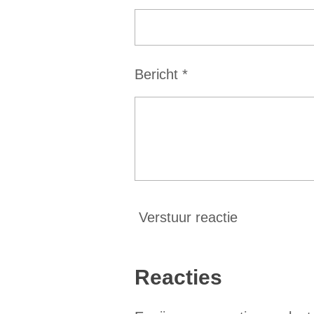
e
r
r
Bericht *
e
n
Verstuur reactie
Reacties