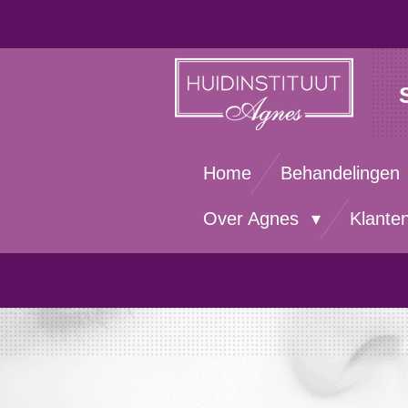
Ga
direct
naar
de
hoofdinhoud
Home
Behandelingen
Over Agnes
Klante