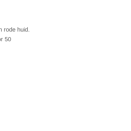
n rode huid.
or 50