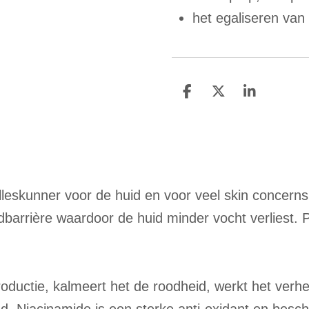
het egaliseren van
D
D
S
e
e
h
l
e
a
e
l
r
n
e
leskunner voor de huid en voor veel skin concerns
dbarrière waardoor de huid minder vocht verliest. 
oductie, kalmeert het de roodheid, werkt het verh