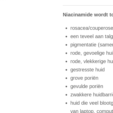
Niacinamide wordt to
rosacea/couperos
een teveel aan talg
pigmentatie (samen
rode, gevoelige hu
rode, vlekkerige hu
gestresste huid
grove poriën
gevulde poriën
zwakkere huidbarri
huid die veel bloot
van laptop, compute