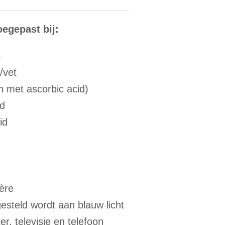
egepast bij:
e
/vet
 met ascorbic acid)
id
id
ère
gesteld wordt aan blauw licht
r, televisie en telefoon