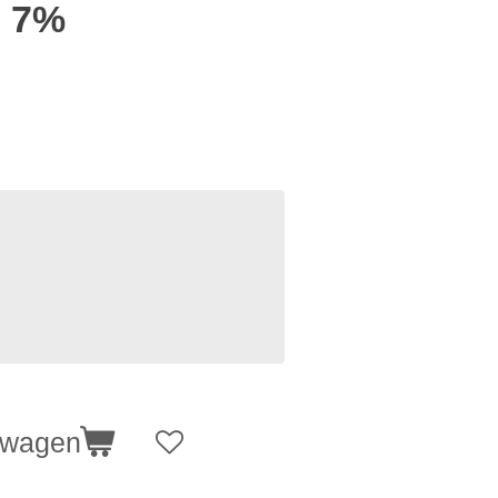
e 7%
lwagen