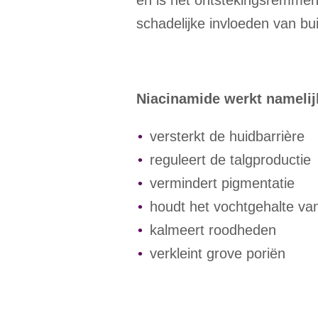
en is het ontstekingsremmend
schadelijke invloeden van bui
Niacinamide werkt namelij
versterkt de huidbarrière
reguleert de talgproductie
vermindert pigmentatie
houdt het vochtgehalte van
kalmeert roodheden
verkleint grove poriën