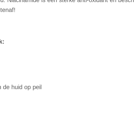
. Niacinamide is een sterke anti-oxidant en besch
tenaf!
k:
 de huid op peil