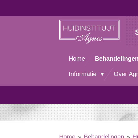
Ga
direct
naar
de
hoofdinhoud
Home
Behandelinge
Informatie
Over Ag
Home
»
Behandelingen
»
H