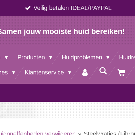
Veilig betalen IDEAL/PAYPAL
Samen jouw mooiste huid bereiken!
n
Producten
Huidproblemen
Huidr
nes
Klantenservice
uidoneffenheden verwijderen
»
Steelwratjes (Fibr