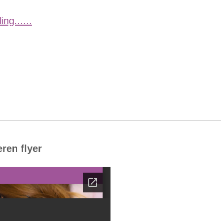
ng......
ren flyer