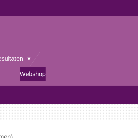
esultaten
Webshop
omen)