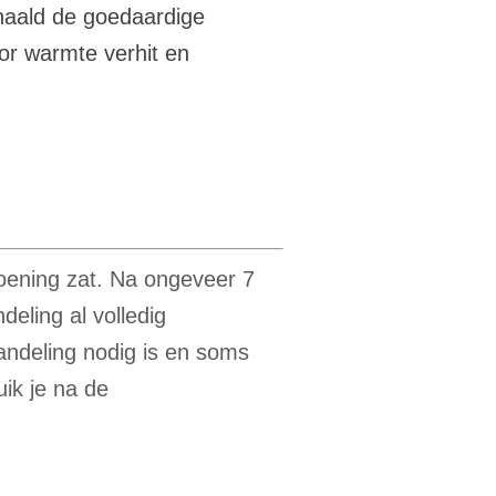
 naald de goedaardige
or warmte verhit en
oening
zat. Na ongeveer 7
eling al volledig
handeling nodig is en soms
ik je na de