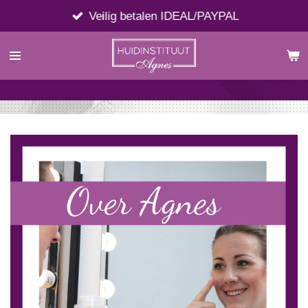
Ga
Veilig betalen IDEAL/PAYPAL
direct
naar
de
hoofdinhoud