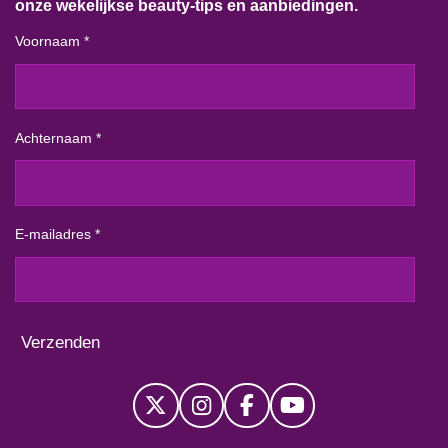
onze wekelijkse beauty-tips en aanbiedingen.
Voornaam *
Achternaam *
E-mailadres *
Verzenden
X
I
F
Y
n
a
o