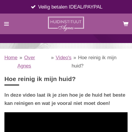
Ga
Veilig betalen IDEAL/PAYPAL
direct
naar
de
hoofdinhoud
Home
»
Over
»
Video's
»
Hoe reinig ik mijn
Agnes
huid?
Hoe reinig ik mijn huid?
I
n deze video laat ik je zien hoe je de huid het beste
kan reinigen en wat je vooral niet moet doen!