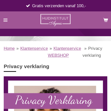
Ga
Gratis verzenden vanaf 100,-
direct
naar
de
hoofdinhoud
Home
»
Klantenservice
»
Klantenservice
»
Privacy
WEBSHOP
verklaring
Privacy verklaring