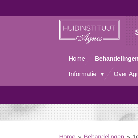
Ga
direct
naar
de
hoofdinhoud
Home
Behandelinge
Informatie
Over Ag
Home
»
Behandelingen
»
1e