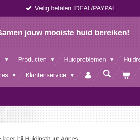
Veilig betalen IDEAL/PAYPAL
Samen jouw mooiste huid bereiken!
n
Producten
Huidproblemen
Huidr
nes
Klantenservice
 keer bij Huidinstituut Agnes