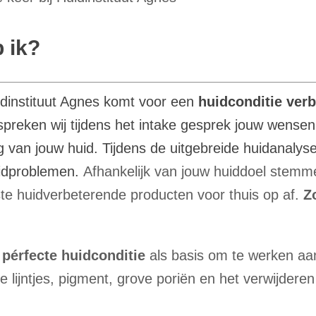
 ik?
uidinstituut Agnes komt voor een
huidconditie ver
preken wij tijdens het intake gesprek jouw wense
g van jouw huid.
Tijdens de uitgebreide huidanalys
uidproblemen.
Afhankelijk van jouw huiddoel stemme
ste huidverbeterende producten voor thuis op af.
Z
pérfecte huidconditie
als basis om te werken aa
ne lijntjes, pigment, grove poriën en het verwijder