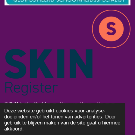
© 2024 Huidinstituut Agnes -
Privacyverklaring
-
Algemene
Deze website gebruikt cookies voor analyse-
Voorwaarden
-
Cookies
doeleinden en/of het tonen van advertenties. Door
Powered by
JouwWeb
gebruik te blijven maken van de site gaat u hiermee
akkoord.