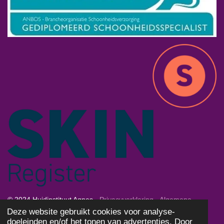
© 2024 Huidinstituut Agnes -
Privacyverklaring
-
Algemene
Deze website gebruikt cookies voor analyse-
Voorwaarden
-
Cookies
doeleinden en/of het tonen van advertenties. Door
Powered by
JouwWeb