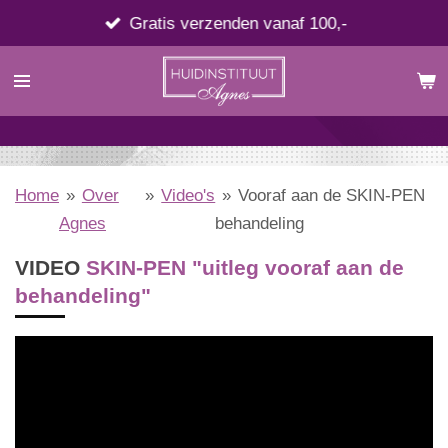
Ga
Gratis verzenden vanaf 100,-
direct
naar
de
hoofdinhoud
Home
»
Over
»
Video's
»
Vooraf aan de SKIN-PEN
Agnes
behandeling
VIDEO
SKIN-PEN "uitleg vooraf aan de
behandeling"