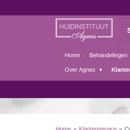
Ga
direct
naar
de
hoofdinhoud
Home
Behandelingen
Over Agnes
Klante
Home
»
Klantenservice
»
C