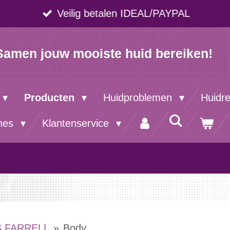
Veilig betalen IDEAL/PAYPAL
Samen jouw mooiste huid bereiken!
Producten
Huidproblemen
Huidr
nes
Klantenservice
S FARRELL
»
Body