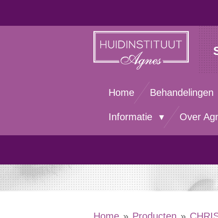
Ga
direct
naar
de
hoofdinhoud
Home
Behandelingen
Informatie
Over Ag
Home
»
Producten
»
CHRI