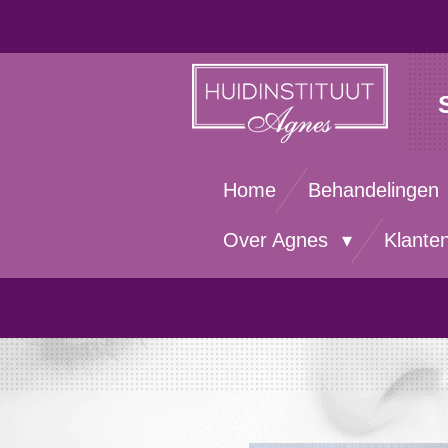
Ga
direct
naar
de
hoofdinhoud
Home
Behandelingen
Over Agnes
Klante