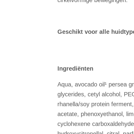
cirkelvormige bewegingen.
Geschikt voor alle huidtype
Ingrediënten
Aqua, avocado oil¹ persea gr
glycerides, cetyl alcohol, PE
rhanella/soy protein ferment
acetate, phenoxyethanol, lim
cyclohexene carboxaldehyde, p
hydroxycitronellal, citral, p