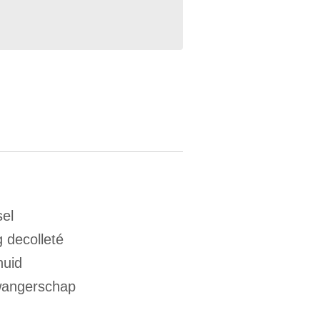
sel
g decolleté
huid
zwangerschap