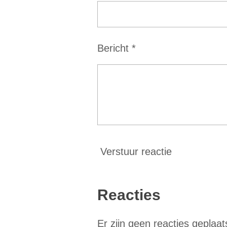
e
r
r
Bericht *
e
n
Verstuur reactie
Reacties
Er zijn geen reacties geplaat