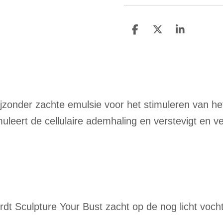
D
D
S
e
e
h
l
e
a
e
l
r
n
e
bijzonder zachte emulsie voor het stimuleren van 
muleert de cellulaire ademhaling en verstevigt en v
dt Sculpture Your Bust zacht op de nog licht voc