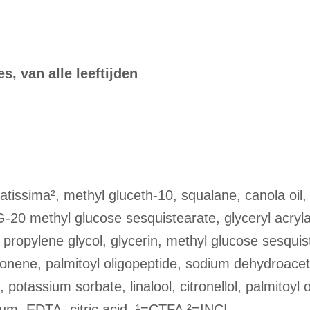
s, van alle leeftijden
atissima², methyl gluceth-10, squalane, canola oi
G-20 methyl glucose sesquistearate, glyceryl acryla
, propylene glycol, glycerin, methyl glucose sesqui
onene, palmitoyl oligopeptide, sodium dehydroacet
otassium sorbate, linalool, citronellol, palmitoyl o
arfum, EDTA, citric acid. ¹=CTFA ²=INCI