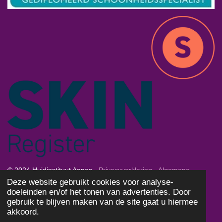
© 2024 Huidinstituut Agnes -
Privacyverklaring
-
Algemene
Deze website gebruikt cookies voor analyse-
Voorwaarden
-
Cookies
doeleinden en/of het tonen van advertenties. Door
Powered by
JouwWeb
gebruik te blijven maken van de site gaat u hiermee
akkoord.