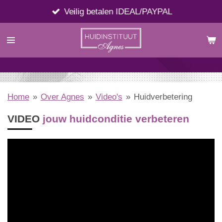
Ga
Veilig betalen IDEAL/PAYPAL
direct
naar
de
hoofdinhoud
Home
»
Over Agnes
»
Video's
»
Huidverbetering
VIDEO
jouw
huidconditie verbeteren