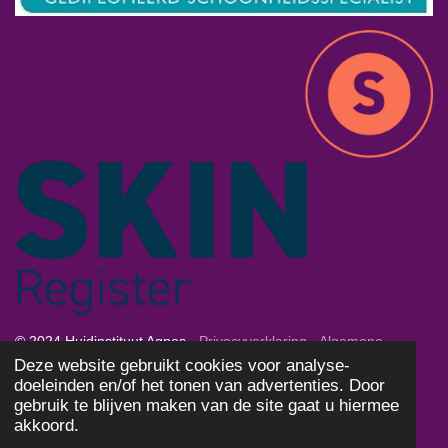
© 2024 Huidinstituut Agnes -
Privacyverklaring
-
Algemene
Deze website gebruikt cookies voor analyse-
Voorwaarden
-
Cookies
doeleinden en/of het tonen van advertenties. Door
Powered by
JouwWeb
gebruik te blijven maken van de site gaat u hiermee
akkoord.