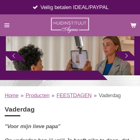
Ga
Veilig betalen IDEAL/PAYPAL
direct
naar
de
hoofdinhoud
Home
»
Producten
»
FEESTDAGEN
»
Vaderdag
Vaderdag
"Voor mijn lieve papa"