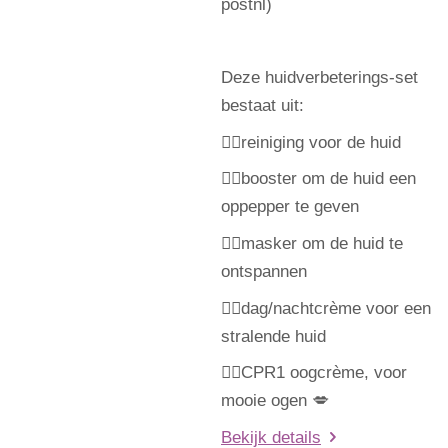
postnl)
Deze huidverbeterings-set
bestaat uit:
👉🏼
reiniging voor de huid
👉🏼booster
om de huid een
oppepper te geven
👉🏼
masker om de huid te
ontspannen
👉🏼
dag/nachtcrème voor een
stralende huid
👉🏼
CPR1 oogcrème, voor
mooie ogen
💋
Bekijk details