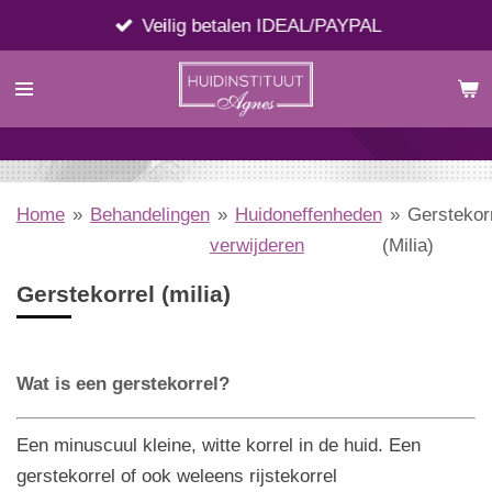
Ga
Veilig betalen IDEAL/PAYPAL
direct
naar
de
hoofdinhoud
Home
»
Behandelingen
»
Huidoneffenheden
»
Gerstekor
verwijderen
(Milia)
Gerstekorrel (milia)
Wat is een gerstekorrel?
Een minuscuul kleine, witte korrel in de huid. Een
gerstekorrel of ook weleens rijstekorrel