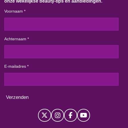
onze wekelijkse beauty-tips en aanbiedingen.
Voornaam *
Achternaam *
E-mailadres *
Verzenden
X
I
F
Y
n
a
o