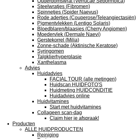
Ouderdomswrat (Verrucae Seborrhoïca)
Steelwratjes (Fibromen)
Spinnetjes (Spider Naevus)
Rode adertjes (Couperose/Teleangiectasiën)
Pigmentvlekken (Lentigo Solaris)
Bloedblaren/blaasjes (Cherry Angiomen)
Moedervlek (Dermale Naevi)
Gerstekorrel (Milia)
Zonne-schade (Aktinische Keratose)
Syringomen
Talgklierhyperplasie
Xanthelasma
Advies
Huidadvies
FACIAL TOUR (alle metingen)
Huidscan HUIDFOTO'S
Huidmeting HUIDCONDITIE
Huidadvies online
Huidvitamines
Start met huidvitamines
Collageen scan-dag
Claim hier je afspraak!
Producten
ALLE HUIDPRODUCTEN
Reiniging