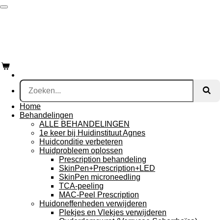
Ga
direct
naar
de
hoofdinhoud
Samen jouw mooiste huid bereiken!
Home
Behandelingen
ALLE BEHANDELINGEN
1e keer bij Huidinstituut Agnes
Huidconditie verbeteren
Huidprobleem oplossen
Prescription behandeling
SkinPen+Prescription+LED
SkinPen microneedling
TCA-peeling
MAC-Peel Prescription
Huidoneffenheden verwijderen
Plekjes en Vlekjes verwijderen