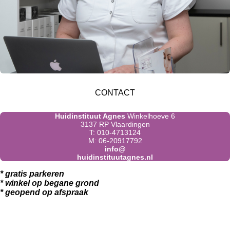
CONTACT
Huidinstituut Agnes
Winkelhoeve 6
3137 RP Vlaardingen
T: 010-4713124
M: 06-20917792
info@
huidinstituutagnes.nl
* gratis parkeren
* winkel op begane grond
* geopend op afspraak