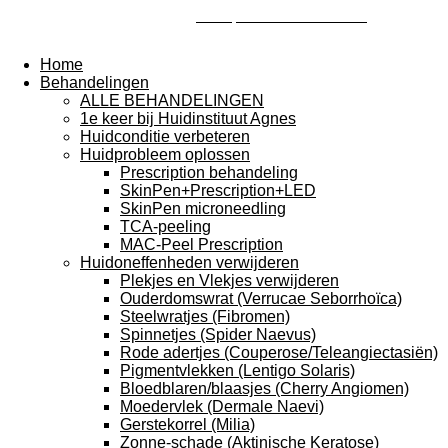
Samen jouw mooiste huid bereiken!
Home
Behandelingen
ALLE BEHANDELINGEN
1e keer bij Huidinstituut Agnes
Huidconditie verbeteren
Huidprobleem oplossen
Prescription behandeling
SkinPen+Prescription+LED
SkinPen microneedling
TCA-peeling
MAC-Peel Prescription
Huidoneffenheden verwijderen
Plekjes en Vlekjes verwijderen
Ouderdomswrat (Verrucae Seborrhoïca)
Steelwratjes (Fibromen)
Spinnetjes (Spider Naevus)
Rode adertjes (Couperose/Teleangiectasiën)
Pigmentvlekken (Lentigo Solaris)
Bloedblaren/blaasjes (Cherry Angiomen)
Moedervlek (Dermale Naevi)
Gerstekorrel (Milia)
Zonne-schade (Aktinische Keratose)