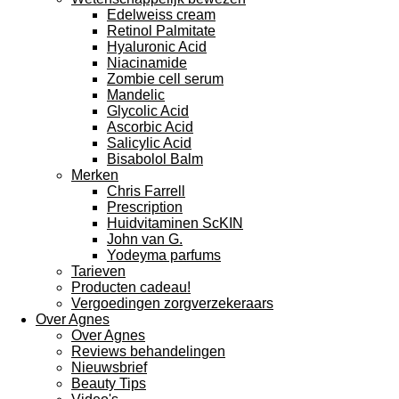
Edelweiss cream
Retinol Palmitate
Hyaluronic Acid
Niacinamide
Zombie cell serum
Mandelic
Glycolic Acid
Ascorbic Acid
Salicylic Acid
Bisabolol Balm
Merken
Chris Farrell
Prescription
Huidvitaminen ScKIN
John van G.
Yodeyma parfums
Tarieven
Producten cadeau!
Vergoedingen zorgverzekeraars
Over Agnes
Over Agnes
Reviews behandelingen
Nieuwsbrief
Beauty Tips