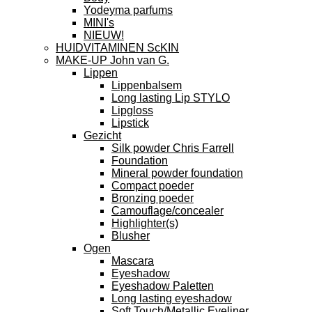
Yodeyma parfums
MINI's
NIEUW!
HUIDVITAMINEN ScKIN
MAKE-UP John van G.
Lippen
Lippenbalsem
Long lasting Lip STYLO
Lipgloss
Lipstick
Gezicht
Silk powder Chris Farrell
Foundation
Mineral powder foundation
Compact poeder
Bronzing poeder
Camouflage/concealer
Highlighter(s)
Blusher
Ogen
Mascara
Eyeshadow
Eyeshadow Paletten
Long lasting eyeshadow
Soft Touch/Metallic Eyeliner