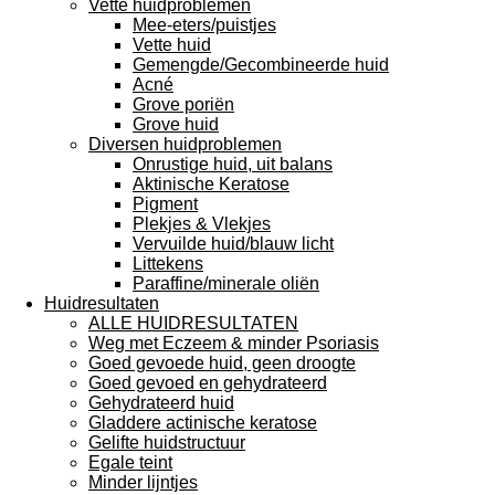
Vette huidproblemen
Mee-eters/puistjes
Vette huid
Gemengde/Gecombineerde huid
Acné
Grove poriën
Grove huid
Diversen huidproblemen
Onrustige huid, uit balans
Aktinische Keratose
Pigment
Plekjes & Vlekjes
Vervuilde huid/blauw licht
Littekens
Paraffine/minerale oliën
Huidresultaten
ALLE HUIDRESULTATEN
Weg met Eczeem & minder Psoriasis
Goed gevoede huid, geen droogte
Goed gevoed en gehydrateerd
Gehydrateerd huid
Gladdere actinische keratose
Gelifte huidstructuur
Egale teint
Minder lijntjes