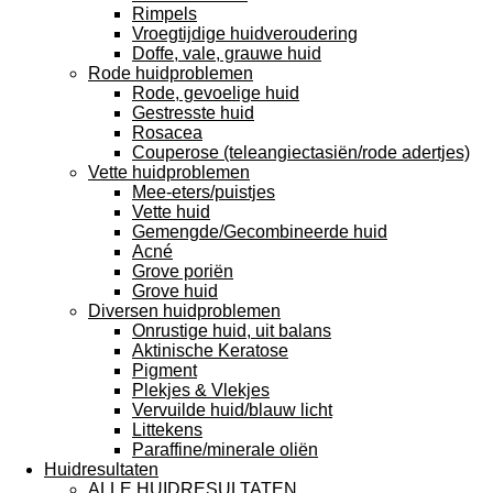
Rimpels
Vroegtijdige huidveroudering
Doffe, vale, grauwe huid
Rode huidproblemen
Rode, gevoelige huid
Gestresste huid
Rosacea
Couperose (teleangiectasiën/rode adertjes)
Vette huidproblemen
Mee-eters/puistjes
Vette huid
Gemengde/Gecombineerde huid
Acné
Grove poriën
Grove huid
Diversen huidproblemen
Onrustige huid, uit balans
Aktinische Keratose
Pigment
Plekjes & Vlekjes
Vervuilde huid/blauw licht
Littekens
Paraffine/minerale oliën
Huidresultaten
ALLE HUIDRESULTATEN