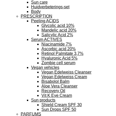
Sun care
Huidverbeterings-set
Body
PRESCRIPTION
Peeling ACIDS
Glycolic acid 10%
Mandelic acid 20%
Salicylic Acid 2%
Serum ACTIVES
Niacinamide 7%
Ascorbic acid 20%
Retinol Palmitate 3,7%
Hyaluronic Acid 5%
Zombie cell serum
Vegan vehicles
Vegan Edelweiss Cleanser
Vegan Edelweiss Cream
Bisabolol Balm
Aloe Vera Cleanser
Recovery Oil
Vit K Eye Cream
Sun products
Shield Cream SPF 30
Sun Drops SPF 50
PARFUMS