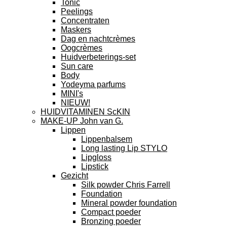
Tonic
Peelings
Concentraten
Maskers
Dag en nachtcrèmes
Oogcrèmes
Huidverbeterings-set
Sun care
Body
Yodeyma parfums
MINI's
NIEUW!
HUIDVITAMINEN ScKIN
MAKE-UP John van G.
Lippen
Lippenbalsem
Long lasting Lip STYLO
Lipgloss
Lipstick
Gezicht
Silk powder Chris Farrell
Foundation
Mineral powder foundation
Compact poeder
Bronzing poeder