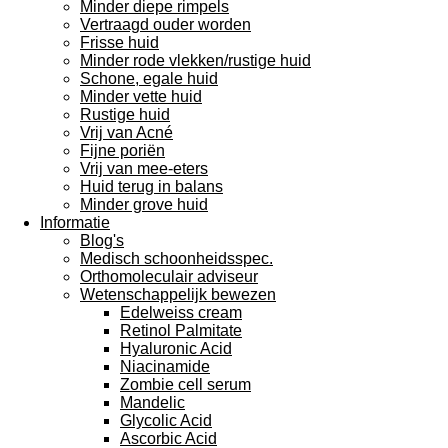
Minder diepe rimpels
Vertraagd ouder worden
Frisse huid
Minder rode vlekken/rustige huid
Schone, egale huid
Minder vette huid
Rustige huid
Vrij van Acné
Fijne poriën
Vrij van mee-eters
Huid terug in balans
Minder grove huid
Informatie
Blog's
Medisch schoonheidsspec.
Orthomoleculair adviseur
Wetenschappelijk bewezen
Edelweiss cream
Retinol Palmitate
Hyaluronic Acid
Niacinamide
Zombie cell serum
Mandelic
Glycolic Acid
Ascorbic Acid