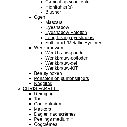
Camouflage/concealer
Highlighter(s)
Blusher
Ogen
Mascara
Eyeshadow
Eyeshadow Paletten
Long lasting eyeshadow
Soft Touch/Metallic Eyeliner
Wenkbrauwen
Wenkbrauw-poeder
Wenkbrauw-potloden
Wenkbrauw-gel
Wenkbrauw-KIT
Beauty boxen
Penselen en puntenslijpers
Nagellak
CHRIS FARRELL
Reiniging
Tonic
Concentraten
Maskers
Dag en nachtcrèmes
Peelings medium H
Oogcrèmes