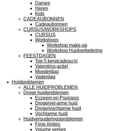
Dames
Heren
Kids
CADEAUBONNEN
Cadeaubonnen
CURSUS/WORKSHOPS
CURSUS
Workshops
Workshop make-up
Workshop Huidverbetering
FEESTDAGEN
Top 5 kerstcadeau's!
Valentijns-actie!
Moederdag
Vaderdag
Huidproblemen
ALLE HUIDPROBLEMEN
Droge huidproblemen
Eczeem en Psoriasis
Droge/vet-arme huid
Droge/vochtarme huid
Vochtarme huid
Huidverouderingsproblemen
Fijne lijntjes
Volume verlies