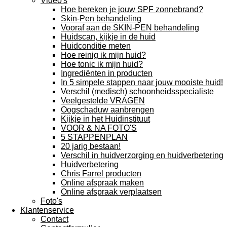
Video's
Hoe bereken je jouw SPF zonnebrand?
Skin-Pen behandeling
Vooraf aan de SKIN-PEN behandeling
Huidscan, kijkje in de huid
Huidconditie meten
Hoe reinig ik mijn huid?
Hoe tonic ik mijn huid?
Ingrediënten in producten
In 5 simpele stappen naar jouw mooiste huid!
Verschil (medisch) schoonheidsspecialiste
Veelgestelde VRAGEN
Oogschaduw aanbrengen
Kijkje in het Huidinstituut
VOOR & NA FOTO'S
5 STAPPENPLAN
20 jarig bestaan!
Verschil in huidverzorging en huidverbetering
Huidverbetering
Chris Farrel producten
Online afspraak maken
Online afspraak verplaatsen
Foto's
Klantenservice
Contact