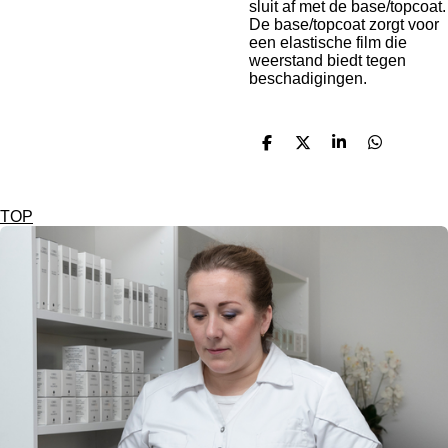
sluit af met de base/topcoat.
De base/topcoat zorgt voor
een elastische film die
weerstand biedt tegen
beschadigingen.
D
D
S
D
e
e
h
e
l
e
a
l
e
l
r
e
n
e
n
TOP