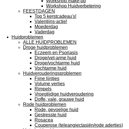
Workshop make-up
Workshop Huidverbetering
FEESTDAGEN
Top 5 kerstcadeau's!
Valentijns-actie!
Moederdag
Vaderdag
Huidproblemen
ALLE HUIDPROBLEMEN
Droge huidproblemen
Eczeem en Psoriasis
Droge/vet-arme huid
Droge/vochtarme huid
Vochtarme huid
Huidverouderingsproblemen
Fijne lijntjes
Volume verlies
Rimpels
Vroegtijdige huidveroudering
Doffe, vale, grauwe huid
Rode huidproblemen
Rode, gevoelige huid
Gestresste huid
Rosacea
Couperose (teleangiectasiën/rode adertjes)