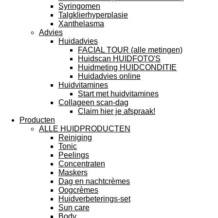
Syringomen
Talgklierhyperplasie
Xanthelasma
Advies
Huidadvies
FACIAL TOUR (alle metingen)
Huidscan HUIDFOTO'S
Huidmeting HUIDCONDITIE
Huidadvies online
Huidvitamines
Start met huidvitamines
Collageen scan-dag
Claim hier je afspraak!
Producten
ALLE HUIDPRODUCTEN
Reiniging
Tonic
Peelings
Concentraten
Maskers
Dag en nachtcrèmes
Oogcrèmes
Huidverbeterings-set
Sun care
Body