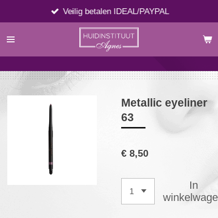
Ga
Veilig betalen IDEAL/PAYPAL
direct
naar
de
hoofdinhoud
Metallic eyeliner
63
€ 8,50
In
winkelwag