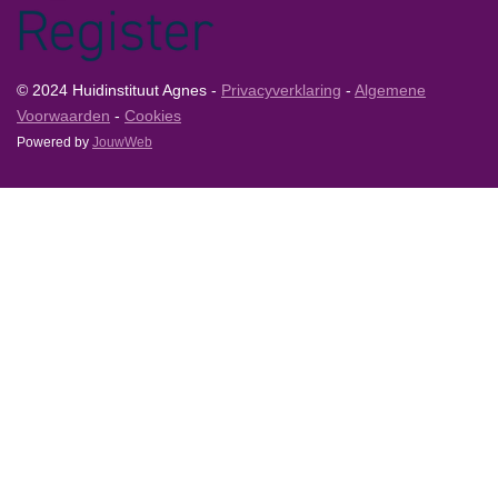
© 2024 Huidinstituut Agnes -
Privacyverklaring
-
Algemene
Voorwaarden
-
Cookies
Powered by
JouwWeb