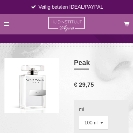
Ga
Veilig betalen IDEAL/PAYPAL
direct
naar
de
hoofdinhoud
Peak
€ 29,75
ml