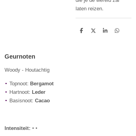
laten reizen.
D
D
S
D
e
e
h
e
l
e
a
l
e
l
r
e
n
e
n
Geurnoten
Woody - Houtachtig
Topnoot:
Bergamot
Hartnoot:
Leder
Basisnoot:
Cacao
Intensiteit:
• •