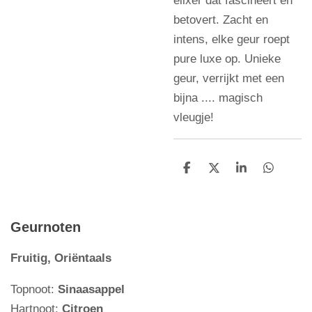
betovert. Zacht en
intens, elke geur roept
pure luxe op. Unieke
geur, verrijkt met een
bijna .... magisch
vleugje!
D
D
S
D
e
e
h
e
l
e
a
l
e
l
r
e
n
e
n
Geurnoten
Fruitig, Oriëntaals
Topnoot:
Sinaasappel
Hartnoot:
Citroen