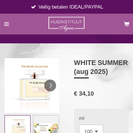
Ga
Veilig betalen IDEAL/PAYPAL
direct
naar
de
hoofdinhoud
WHITE SUMMER
(aug 2025)
€ 34,10
ml