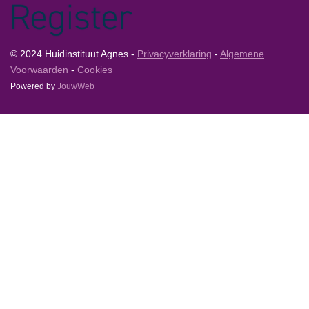
© 2024 Huidinstituut Agnes -
Privacyverklaring
-
Algemene
Voorwaarden
-
Cookies
Powered by
JouwWeb