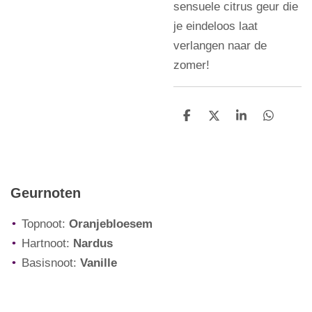
sensuele citrus geur die
je eindeloos laat
verlangen naar de
zomer!
D
D
S
D
e
e
h
e
l
e
a
l
e
l
r
e
n
e
n
Geurnoten
Topnoot:
Oranjebloesem
Hartnoot:
Nardus
Basisnoot:
Vanille