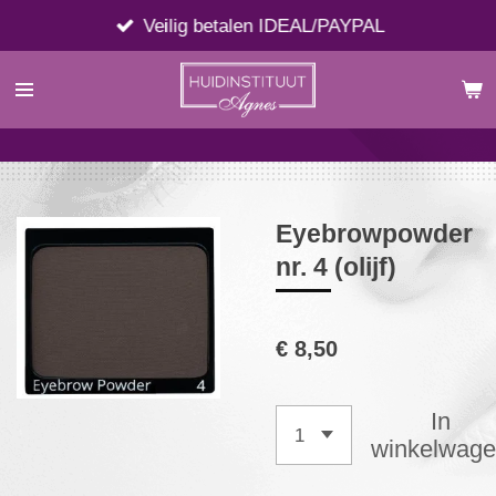
Ga
Veilig betalen IDEAL/PAYPAL
direct
naar
de
hoofdinhoud
Eyebrowpowder
nr. 4 (olijf)
€ 8,50
In
winkelwag