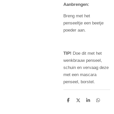
Aanbrengen:
Breng met het
penseeltje een beetje
poeder aan.
TIP!
Doe dit met het
wenkbrauw penseel,
schuin en vervaag deze
met een mascara
penseel, borstel.
D
D
S
D
e
e
h
e
l
e
a
l