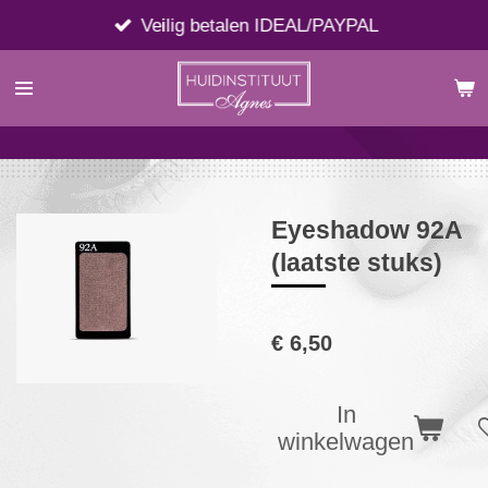
Ga
Veilig betalen IDEAL/PAYPAL
direct
naar
de
hoofdinhoud
Eyeshadow 92A
(laatste stuks)
€ 6,50
In
winkelwagen