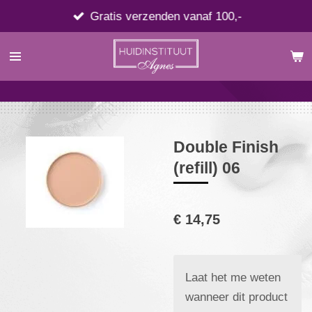
Ga
Gratis verzenden vanaf 100,-
direct
naar
de
hoofdinhoud
Double Finish
(refill) 06
€ 14,75
Laat het me weten
wanneer dit product