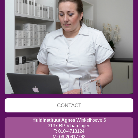
CONTACT
Huidinstituut Agnes
Winkelhoeve 6
3137 RP Vlaardingen
T: 010-4713124
M: 06-20917792