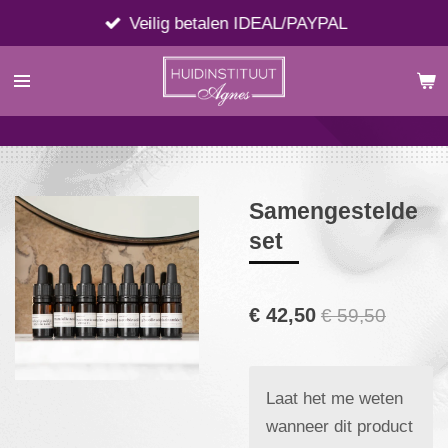
Ga
Veilig betalen IDEAL/PAYPAL
direct
naar
de
hoofdinhoud
Samengestelde
set
€ 42,50
€ 59,50
Laat het me weten
wanneer dit product