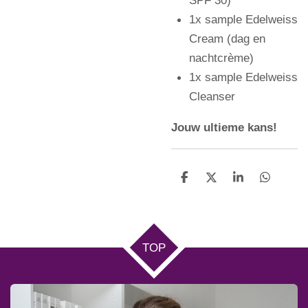
1x sample Edelweiss
Cream (dag en
nachtcrème)
1x sample Edelweiss
Cleanser
Jouw ultieme kans!
D
D
S
D
e
e
h
e
l
e
a
l
e
l
r
e
n
e
n
TOP