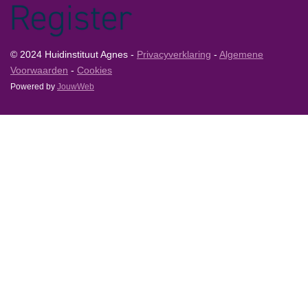
© 2024 Huidinstituut Agnes -
Privacyverklaring
-
Algemene
Voorwaarden
-
Cookies
Powered by
JouwWeb