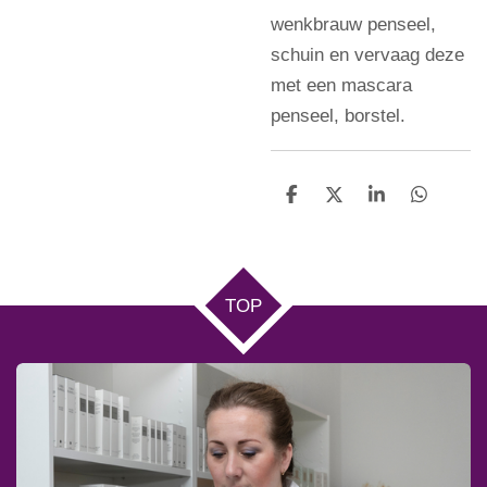
wenkbrauw penseel,
schuin en vervaag deze
met een mascara
penseel, borstel.
D
D
S
D
e
e
h
e
l
e
a
l
e
l
r
e
n
e
n
TOP