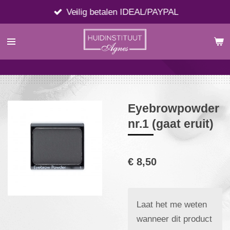
Ga
Veilig betalen IDEAL/PAYPAL
direct
naar
de
hoofdinhoud
Eyebrowpowder
nr.1 (gaat eruit)
€ 8,50
Laat het me weten
wanneer dit product