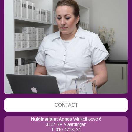
CONTACT
Huidinstituut Agnes
Winkelhoeve 6
3137 RP Vlaardingen
T: 010-4713124