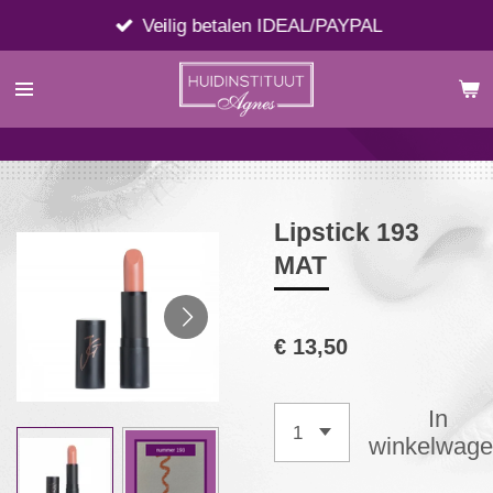
Ga
Veilig betalen IDEAL/PAYPAL
direct
naar
de
hoofdinhoud
Lipstick 193
MAT
€ 13,50
In
winkelwag