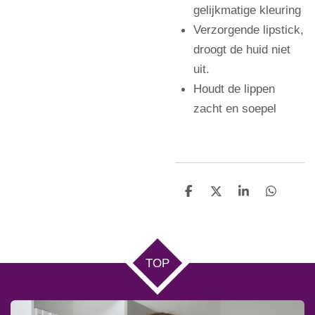
gelijkmatige kleuring
Verzorgende lipstick,
droogt de huid niet
uit.
Houdt de lippen
zacht en soepel
D
D
S
D
e
e
h
e
l
e
a
l
e
l
r
e
n
e
n
TOP