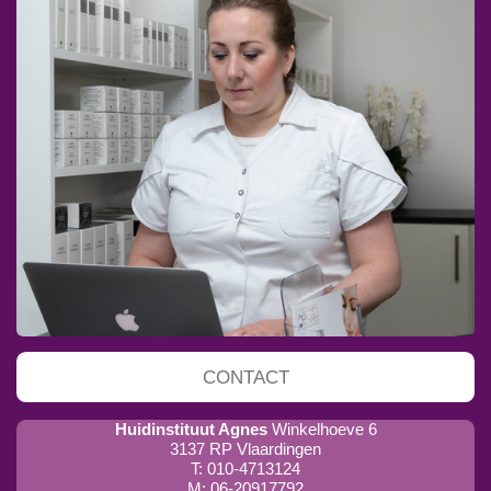
CONTACT
Huidinstituut Agnes
Winkelhoeve 6
3137 RP Vlaardingen
T: 010-4713124
M: 06-20917792