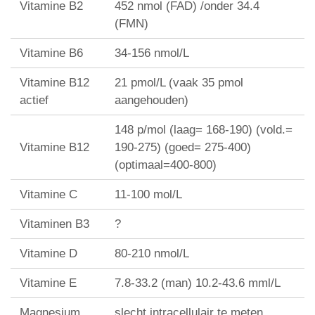
Vitamine B2
452 nmol (FAD) /onder 34.4
(FMN)
Vitamine B6
34-156 nmol/L
Vitamine B12
21 pmol/L (vaak 35 pmol
actief
aangehouden)
148 p/mol (laag= 168-190) (vold.=
Vitamine B12
190-275) (goed= 275-400)
(optimaal=400-800)
Vitamine C
11-100 mol/L
Vitaminen B3
?
Vitamine D
80-210 nmol/L
Vitamine E
7.8-33.2 (man) 10.2-43.6 mml/L
Magnesium
slecht intracellulair te meten