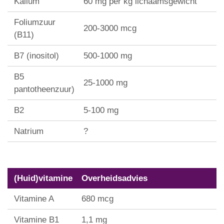
Kalium
60 mg per kg lichaamsgewicht
Foliumzuur
200-3000 mcg
(B11)
B7 (inositol)
500-1000 mg
B5
25-1000 mg
pantotheenzuur)
B2
5-100 mg
Natrium
?
(Huid)vitamine
Overheidsadvies
Vitamine A
680 mcg
Vitamine B1
1,1 mg