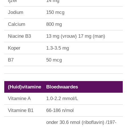
Ijzer
14 mg
Jodium
150 mcg
Calcium
800 mg
Niacine B3
13 mg (vrouw) 17 mg (man)
Koper
1.3-3.5 mg
B7
50 mcg
(Huid)vitamine
Bloedwaardes
Vitamine A
1.0-2.2 mmol/L
Vitamine B1
66-186 n/mol
onder 30.6 nmol (riboflavin) /197-