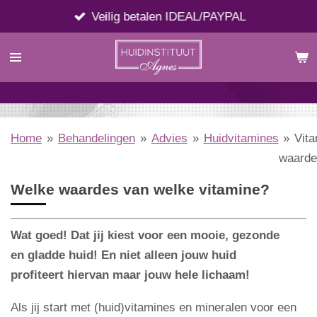
Ga
Veilig betalen IDEAL/PAYPAL
direct
naar
de
hoofdinhoud
Home
»
Behandelingen
»
Advies
»
Huidvitamines
»
Vit
waarde
Welke waardes van welke vitamine?
Wat goed! Dat jij kiest voor een mooie, gezonde
en gladde huid! En niet alleen jouw huid
profiteert hiervan maar jouw hele lichaam!
Als jij start met (huid)vitamines en mineralen voor een