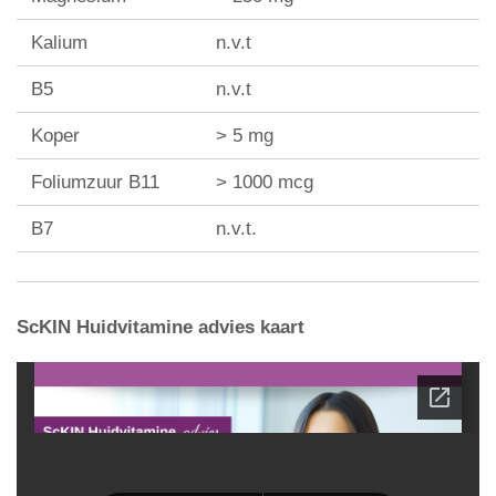
Kalium
n.v.t
B5
n.v.t
Koper
> 5 mg
Foliumzuur B11
> 1000 mcg
B7
n.v.t.
ScKIN Huidvitamine advies kaart