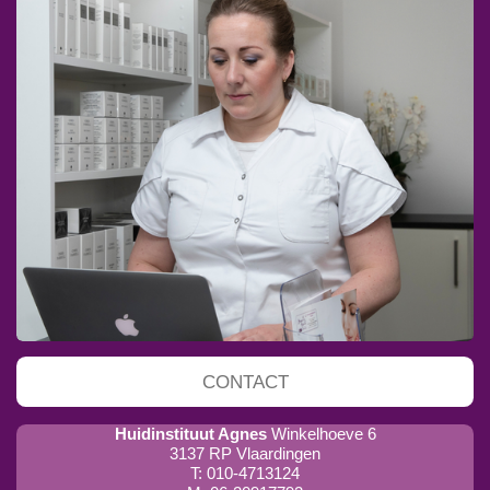
CONTACT
Huidinstituut Agnes
Winkelhoeve 6
3137 RP Vlaardingen
T: 010-4713124