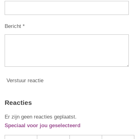
e
r
r
Bericht *
e
n
Verstuur reactie
Reacties
Er zijn geen reacties geplaatst.
Speciaal voor jou geselecteerd