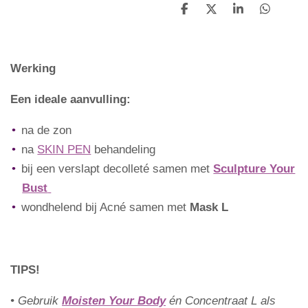
D
D
S
D
e
e
h
e
l
e
a
l
e
l
r
e
n
e
n
Werking
Een ideale aanvulling:
na de zon
na
SKIN PEN
behandeling
bij een verslapt decolleté samen met
Sculpture Your
Bust
wondhelend bij Acné samen met
Mask L
TIPS!
• Gebruik
Moisten Your Body
én Concentraat L als