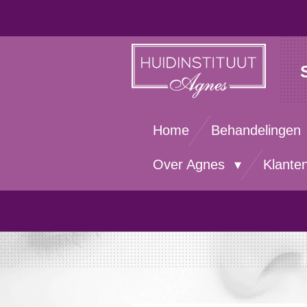
Ga
direct
naar
de
hoofdinhoud
Home
Behandelingen
Over Agnes
Klante