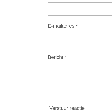
e
r
r
E-mailadres *
e
n
Bericht *
Verstuur reactie