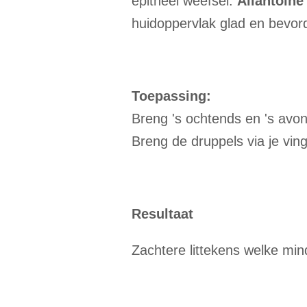
epitheel weefsel.
Allantoïne
huidoppervlak glad en bevor
Toepassing:
Breng 's ochtends en 's avon
Breng de druppels via je vin
Resultaat
Zachtere littekens welke mind