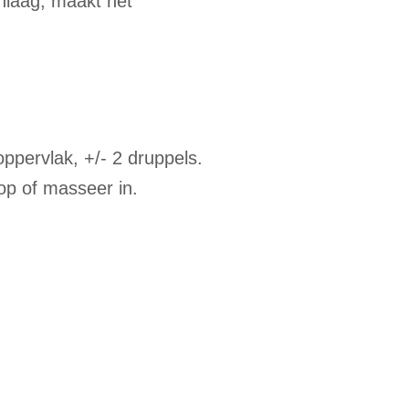
nlaag, maakt het
ppervlak, +/- 2 druppels.
op of masseer in.