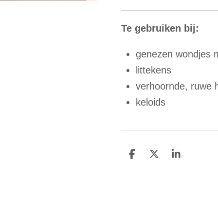
Te gebruiken bij:
genezen wondjes m
littekens
verhoornde, ruwe 
keloids
D
D
S
e
e
h
l
e
a
e
l
r
n
e