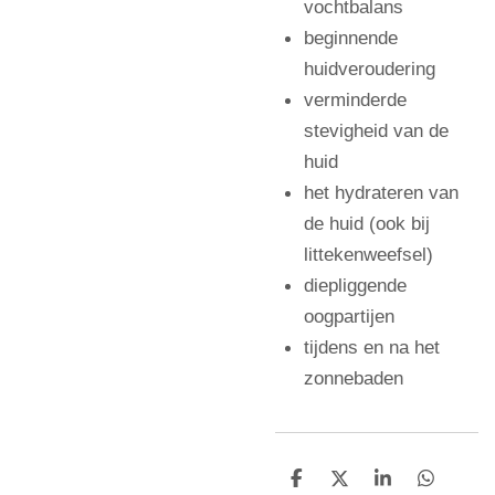
vochtbalans
beginnende
huidveroudering
verminderde
stevigheid van de
huid
het hydrateren van
de huid (ook bij
littekenweefsel)
diepliggende
oogpartijen
tijdens en na het
zonnebaden
D
D
S
D