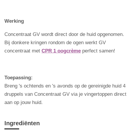
e
e
h
e
l
e
a
l
e
l
r
e
n
e
n
Werking
Concentraat GV wordt direct door de huid opgenomen.
Bij donkere kringen rondom de ogen werkt GV
concentraat met
CPR 1 oogcrème
perfect samen!
Toepassing:
Breng 's ochtends en 's avonds op de gereinigde huid 4
druppels van Concentraat GV via je vingertoppen direct
aan op jouw huid.
Ingrediënten