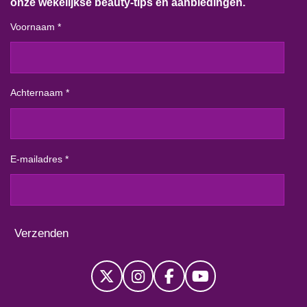
onze wekelijkse beauty-tips en aanbiedingen.
Voornaam *
Achternaam *
E-mailadres *
Verzenden
X
I
F
Y
n
a
o