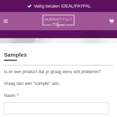
Ga
Veilig betalen IDEAL/PAYPAL
direct
naar
de
hoofdinhoud
Samples
Is er een product dat je graag eens wilt proberen?
Vraag dan een "sample" aan.
Naam *