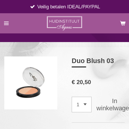
Ga
Veilig betalen IDEAL/PAYPAL
direct
naar
de
hoofdinhoud
Duo Blush 03
€ 20,50
In
winkelwag