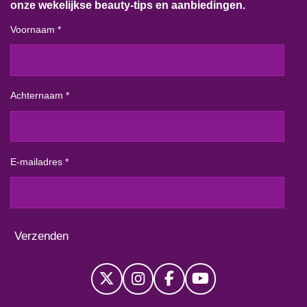
onze wekelijkse beauty-tips en aanbiedingen.
Voornaam *
Achternaam *
E-mailadres *
Verzenden
X
I
F
Y
n
a
o