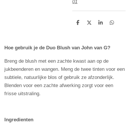
01
D
D
S
D
e
e
h
e
l
e
a
l
e
l
r
e
n
e
n
Hoe gebruik je de Duo Blush van John van G?
Breng de blush met een zachte kwast aan op de
jukbeenderen en wangen. Meng de twee tinten voor een
subtiele, natuurlijke blos of gebruik ze afzonderlijk.
Blenden voor een zachte afwerking zorgt voor een
frisse uitstraling.
Ingredienten