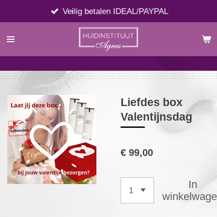
Ga
Veilig betalen IDEAL/PAYPAL
direct
naar
de
hoofdinhoud
Liefdes box
Valentijnsdag
€ 99,00
In
winkelwag