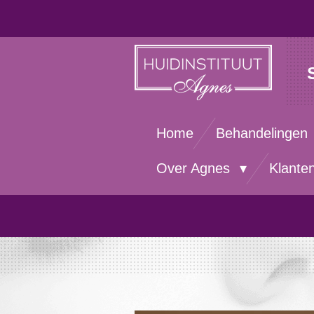
Ga
direct
naar
de
hoofdinhoud
Home
Behandelingen
Over Agnes
Klante