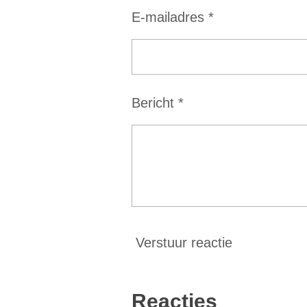
E-mailadres *
t
e
r
r
Bericht *
e
n
Verstuur reactie
Reacties