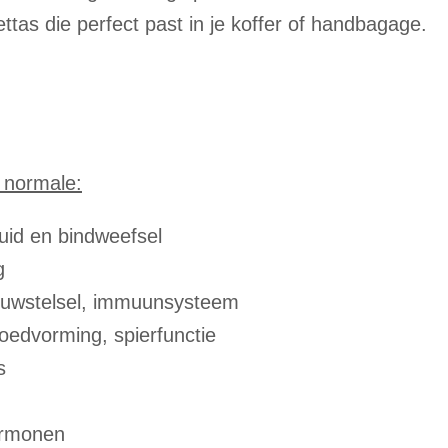
lettas die perfect past in je koffer of handbagage.
 normale:
uid en bindweefsel
g
nuwstelsel, immuunsysteem
loedvorming,
spierfunctie
s
hormonen