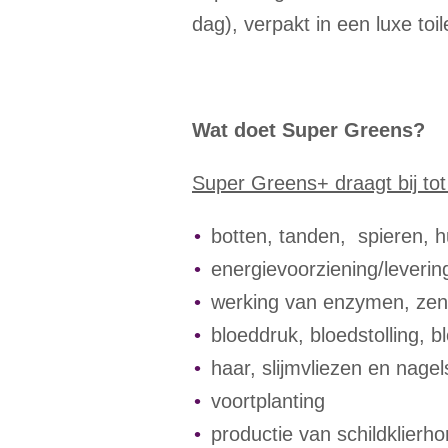
dag), verpakt in een luxe toi
Wat doet Super Greens?
Super Greens+ draagt bij tot
botten, tanden, spieren, h
energievoorziening/leverin
werking van enzymen, ze
bloeddruk, bloedstolling,
b
haar, slijmvliezen en nagel
v
oortplanting
productie van schildklier