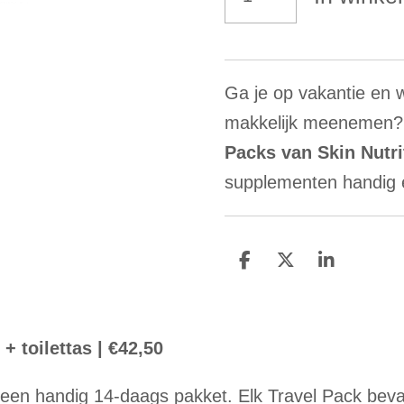
Ga je op vakantie en w
makkelijk meenemen?
Packs van Skin Nutri
supplementen handig en
D
D
S
e
e
h
l
e
a
e
l
r
n
e
+ toilettas | €42,50
n een handig 14-daags pakket. Elk Travel Pack bev