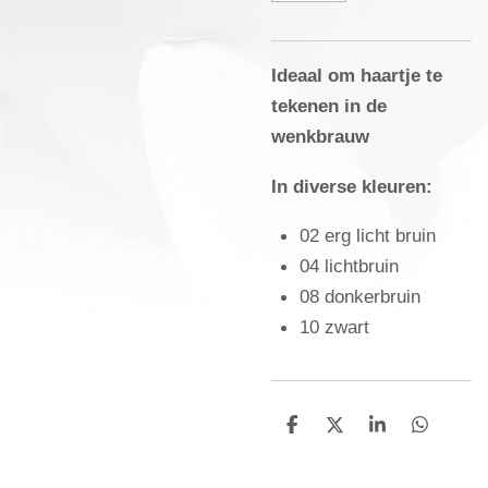
Ideaal om haartje te
tekenen in de
wenkbrauw
In diverse kleuren:
02 erg licht bruin
04 lichtbruin
08 donkerbruin
10 zwart
D
D
S
D
e
e
h
e
l
e
a
l