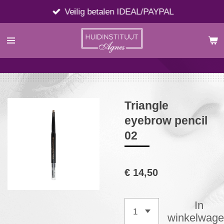
Ga
Veilig betalen IDEAL/PAYPAL
direct
naar
de
hoofdinhoud
Triangle
eyebrow pencil
02
€ 14,50
In
winkelwag