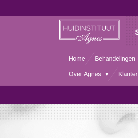
Ga
direct
naar
de
hoofdinhoud
Home
Behandelingen
Over Agnes
Klante