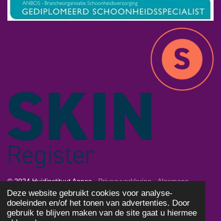
© 2024 Huidinstituut Agnes -
Privacyverklaring
-
Algemene
Deze website gebruikt cookies voor analyse-
Voorwaarden
-
Cookies
doeleinden en/of het tonen van advertenties. Door
Powered by
JouwWeb
gebruik te blijven maken van de site gaat u hiermee