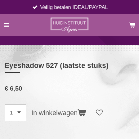
Ga
Veilig betalen IDEAL/PAYPAL
direct
naar
de
hoofdinhoud
Eyeshadow 527 (laatste stuks)
€ 6,50
In winkelwagen