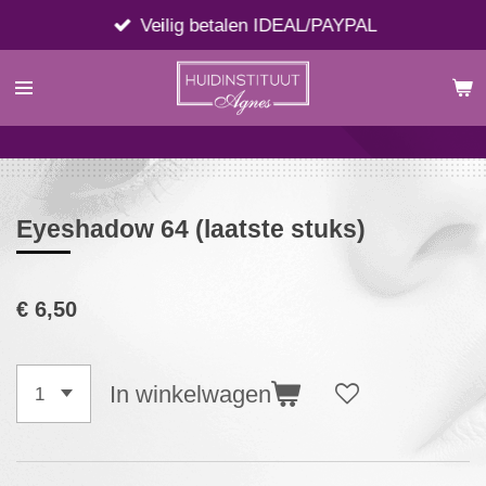
Ga
Veilig betalen IDEAL/PAYPAL
direct
naar
de
hoofdinhoud
Eyeshadow 64 (laatste stuks)
€ 6,50
In winkelwagen