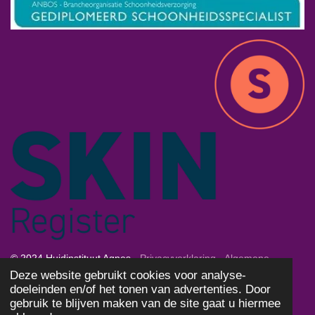
© 2024 Huidinstituut Agnes -
Privacyverklaring
-
Algemene
Deze website gebruikt cookies voor analyse-
Voorwaarden
-
Cookies
doeleinden en/of het tonen van advertenties. Door
Powered by
JouwWeb
gebruik te blijven maken van de site gaat u hiermee