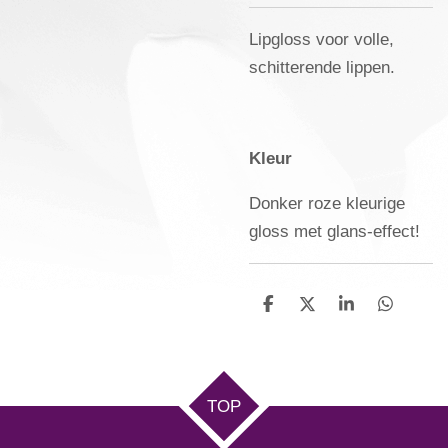
Lipgloss voor volle,
schitterende lippen.
Kleur
Donker roze kleurige
gloss met glans-effect!
D
D
S
D
e
e
h
e
l
e
a
l
e
l
r
e
n
e
n
TOP