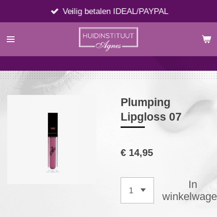
Ga
Veilig betalen IDEAL/PAYPAL
direct
naar
de
hoofdinhoud
Plumping
Lipgloss 07
€ 14,95
In
winkelwag