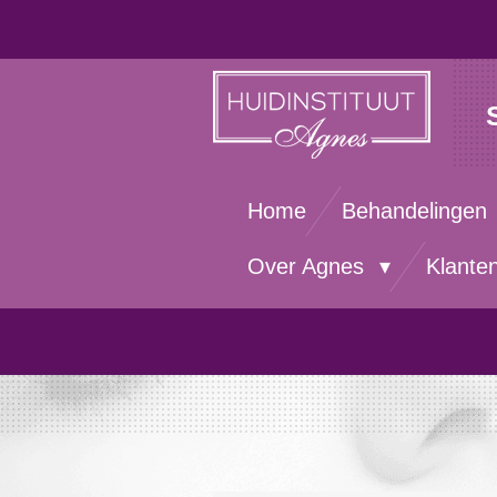
Ga
direct
naar
de
hoofdinhoud
Home
Behandelingen
Over Agnes
Klante