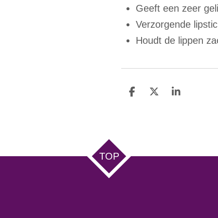
Geeft een zeer geli
Verzorgende lipstic
Houdt de lippen za
D
D
S
e
e
h
l
e
a
e
l
r
n
e
TOP